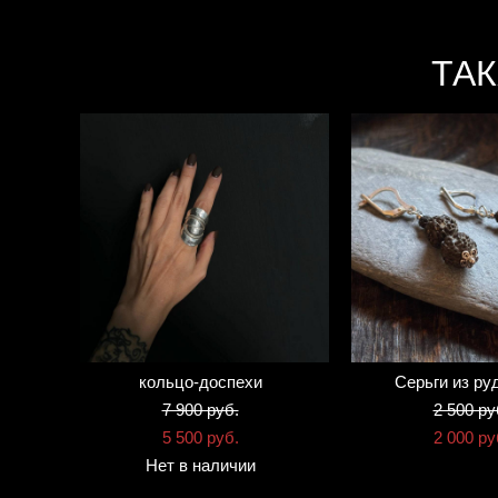
ТА
кольцо-доспехи
Серьги из ру
7 900 pуб.
2 500 pу
5 500 pуб.
2 000 pу
Нет в наличии