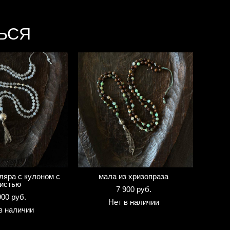
ЬСЯ
ляра с кулоном с
мала из хризопраза
истью
7 900 pуб.
900 pуб.
Нет в наличии
в наличии