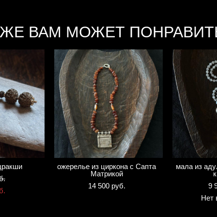
КЖЕ ВАМ МОЖЕТ ПОНРАВИТ
дракши
ожерелье из циркона с Сапта
мала из аду
Матрикой
к
б.
14 500 pуб.
9 
б.
Нет 